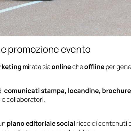
 e promozione evento
rketing
mirata sia
online
che
offline
per gener
di
comunicati stampa, locandine, brochure
 e collaboratori.
 un
piano editoriale social
ricco di contenuti 