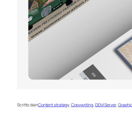
Scritto da
in
Content strategy
, 
Copywriting
, 
DEM Server
, 
Graphic