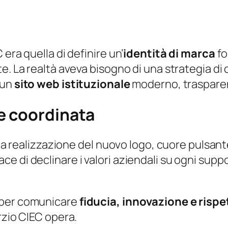
era quella di definire un’
identità di marca
fo
te. La realtà aveva bisogno di una strategia d
a un
sito web istituzionale
moderno, traspare
e coordinata
e la realizzazione del nuovo logo, cuore pulsan
e di declinare i valori aziendali su ogni sup
 per comunicare
fiducia, innovazione e rispe
rzio CIEC opera.