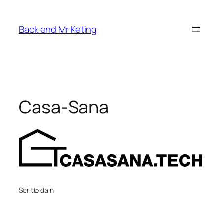
Vai
al
Back end Mr Keting
contenuto
Casa-Sana
Scritto da
in