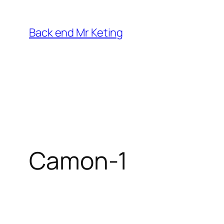
Vai
al
Back end Mr Keting
contenuto
Camon-1