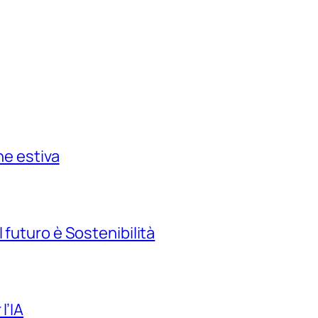
ne estiva
 futuro è Sostenibilità
l’IA