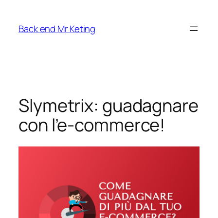
Vai
al
Back end Mr Keting
contenuto
Slymetrix: guadagnare
con l’e-commerce!