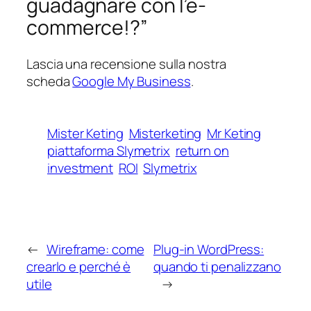
guadagnare con l’e-
commerce!?”
Lascia una recensione sulla nostra
scheda
Google My Business
.
Mister Keting
Misterketing
Mr Keting
piattaforma Slymetrix
return on
investment
ROI
Slymetrix
←
Wireframe: come
Plug-in WordPress:
crearlo e perché è
quando ti penalizzano
utile
→