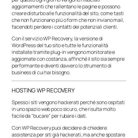
aggiornamenti che rallentano le pagine e possono
creare disturbo alle funzionalità del sito, come tasti
che non funzionano più o form che non inviano mail,
facendoti perdere i contatti dei potenziali clienti.
Con il servizio WP Recovery, la versione di
WordPress del tuo sito e tutte le funzionalità
installate tramite plug-in vengono monitorate e
aggiornate con costanza, affinché il sito sia sempre
performante e diventi davvero lo strumento di
business di cui hai bisogno.
HOSTING WP RECOVERY
Spesso i siti vengono hackerati perché sono ospitati
in uno spazio web poco sicuro, che risulta molto
facile da “bucare” per rubare i dati.
Con WP Recovery puoi decidere di chiedere
assistenza per siti già hackerati, ma anche spostare