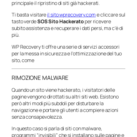
principale il ripristino di siti già hackerati.
Ti basta visitare
il sito wprecovery.com
e cliccare sul
tasto verde
SOS Sito Hackerato
per ricevere
subito assistenza e recuperare i dati persi, ma c’è di
più.
WP Recovery ti offre una serie di servizi accessori
per la messa in sicurezza e l’ottimizzazione del tuo
sito, come
RIMOZIONE MALWARE
Quando un sito viene hackerato, i visitatori delle
pagine vengono dirottati su altri siti web. Esistono
però altri modi più subdoli per disturbare la
navigazione e portare gli utenti a compiere azioni
senza consapevolezza.
In questo caso si parla di siti con malware,
programmi “invisibili” che si installano sulle pagine e