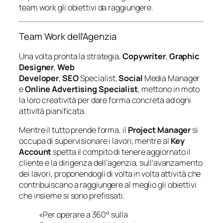
team work gli obiettivi da raggiungere.
Team Work dell’Agenzia
Una volta pronta la strategia,
Copywriter
,
Graphic
Designer
,
Web
Developer
,
SEO
Specialist,
Social
Media Manager
e
Online Advertising Specialist
, mettono in moto
la loro creatività per dare forma concreta ad ogni
attività pianificata.
Mentre il tutto prende forma, il
Project Manager
si
occupa di supervisionare i lavori, mentre al
Key
Account
spetta il compito di tenere aggiornato il
cliente e la dirigenza dell’agenzia, sull’avanzamento
dei lavori, proponendogli di volta in volta attività che
contribuiscano a raggiungere al meglio gli obiettivi
che insieme si sono prefissati.
«Per operare a 360° sulla