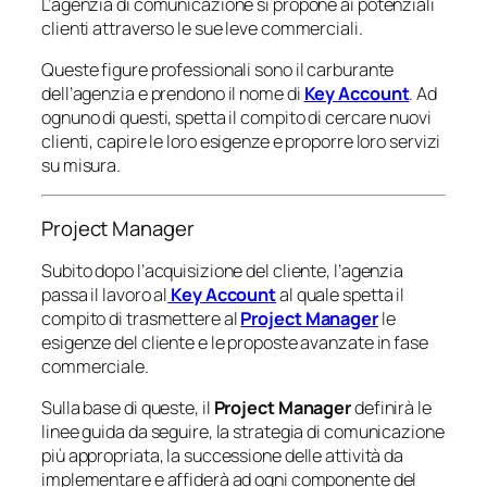
L’agenzia di comunicazione si propone ai potenziali
clienti attraverso le sue leve commerciali.
Queste figure professionali sono il carburante
dell’agenzia e prendono il nome di
Key Account
. Ad
ognuno di questi, spetta il compito di cercare nuovi
clienti, capire le loro esigenze e proporre loro servizi
su misura.
Project Manager
Subito dopo l’acquisizione del cliente, l’agenzia
passa il lavoro al
Key Account
al quale spetta il
compito di trasmettere al
Project Manager
le
esigenze del cliente e le proposte avanzate in fase
commerciale.
Sulla base di queste, il
Project Manager
definirà le
linee guida da seguire, la strategia di comunicazione
più appropriata, la successione delle attività da
implementare e affiderà ad ogni componente del