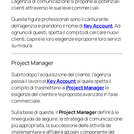
L’agenzia di comunicazione si propone ai potenziali
clienti attraverso le sue leve commerciali.
Queste figure professionali sono il carburante
dell’agenzia e prendono il nome di
Key Account
. Ad
ognuno di questi, spetta il compito di cercare nuovi
clienti, capire le loro esigenze e proporre loro servizi
su misura.
Project Manager
Subito dopo l’acquisizione del cliente, l’agenzia
passa il lavoro al
Key Account
al quale spetta il
compito di trasmettere al
Project Manager
le
esigenze del cliente e le proposte avanzate in fase
commerciale.
Sulla base di queste, il
Project Manager
definirà le
linee guida da seguire, la strategia di comunicazione
più appropriata, la successione delle attività da
implementare e affiderà ad ogni componente del