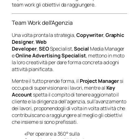
team work gli obiettivi da raggiungere.
Team Work dell’Agenzia
Una volta pronta la strategia,
Copywriter
,
Graphic
Designer
,
Web
Developer
,
SEO
Specialist,
Social
Media Manager
e
Online Advertising Specialist
, mettono in moto
la loro creatività per dare forma concreta ad ogni
attività pianificata.
Mentre il tutto prende forma, il
Project Manager
si
occupa di supervisionare i lavori, mentre al
Key
Account
spetta il compito di tenere aggiornato il
cliente e la dirigenza dell’agenzia, sull’avanzamento
dei lavori, proponendogli di volta in volta attività che
contribuiscano a raggiungere al meglio gli obiettivi
che insieme si sono prefissati.
«Per operare a 360° sulla