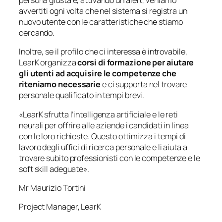
persona giusta e, attivando un alert, veniamo
avvertiti ogni volta che nel sistema si registra un
nuovo utente con le caratteristiche che stiamo
cercando.
Inoltre, se il profilo che ci interessa è introvabile,
LearK organizza
corsi di formazione per aiutare
gli utenti ad acquisire le competenze che
riteniamo necessarie
e ci supporta nel trovare
personale qualificato in tempi brevi.
«
LearK sfrutta l’intelligenza artificiale e le reti
neurali per offrire alle aziende i candidati in linea
con le loro richieste. Questo ottimizza i tempi di
lavoro degli uffici di ricerca personale e li aiuta a
trovare subito professionisti con le competenze e le
soft skill adeguate
».
Mr Maurizio Tortini
Project Manager
,
LearK