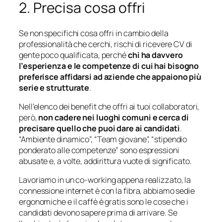
2. Precisa cosa offri
Se non specifichi cosa offri in cambio della
professionalità che cerchi, rischi di ricevere CV di
gente poco qualificata, perché
chi ha davvero
l’esperienza e le competenze di cui hai bisogno
preferisce affidarsi ad aziende che appaiono più
serie e strutturate
.
Nell’elenco dei benefit che offri ai tuoi collaboratori,
però,
non cadere nei luoghi comuni e cerca di
precisare quello che puoi dare ai candidati
.
“Ambiente dinamico”, “Team giovane”, “stipendio
ponderato alle competenze” sono espressioni
abusate e, a volte, addirittura vuote di significato.
Lavoriamo in un
co-working appena realizzato
, la
connessione internet è con la fibra, abbiamo sedie
ergonomiche e il caffè è gratis sono le cose che i
candidati devono sapere prima di arrivare. Se