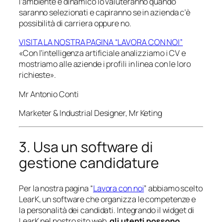
l’ambiente è dinamico lo valuteranno quando
saranno selezionati e capiranno se in azienda c’è
possibilità di carriera oppure no.
VISITA LA NOSTRA PAGINA “LAVORA CON NOI”
«Con l’intelligenza artificiale analizziamo i CV e
mostriamo alle aziende i profili in linea con le loro
richieste».
Mr Antonio Conti
Marketer & Industrial Designer
,
Mr Keting
3. Usa un software di
gestione candidature
Per la nostra pagina “
Lavora con noi
” abbiamo scelto
LearK, un software che organizza le competenze e
la personalità dei candidati. Integrando il widget di
LearK nel nostro sito web,
gli utenti possono