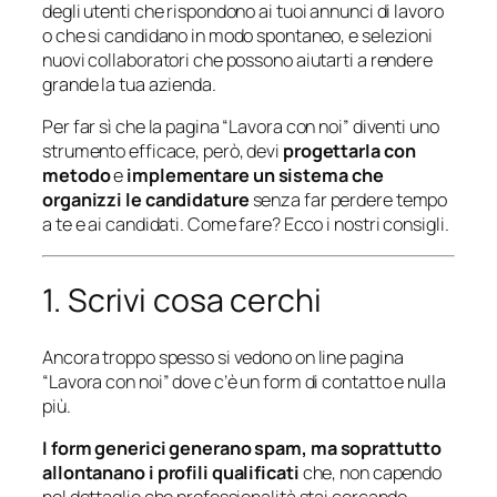
degli utenti che rispondono ai tuoi annunci di lavoro
o che si candidano in modo spontaneo, e selezioni
nuovi collaboratori che possono aiutarti a rendere
grande la tua azienda.
Per far sì che la pagina “Lavora con noi” diventi uno
strumento efficace, però, devi
progettarla con
metodo
e
implementare un sistema che
organizzi le candidature
senza far perdere tempo
a te e ai candidati. Come fare? Ecco i nostri consigli.
1. Scrivi cosa cerchi
Ancora troppo spesso si vedono on line pagina
“Lavora con noi” dove c’è un form di contatto e nulla
più.
I form generici generano spam, ma soprattutto
allontanano i profili qualificati
che, non capendo