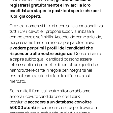
registrarsi gratuitamente e inviarci la loro
candidatura sia per le posizioni aperte che per i
ruoli già coperti
.
Grazie ai numerosi filtri di ricerca il sistema analizza
tutti i CV ricevuti e li propone suddivisi in base a
competenze e soft skills. Accedendo come azienda,
noi possiamo fare una ricerca per parole chiave
e
vedere per primi i profili dei candidati che
rispondono alle nostre esigenze
. Questo ci aiuta
a capire subito quali candidati possono essere
interessanti e ci permette di contattare quelli che
hanno tutte le carte in regola per integrarsi nel
nostro team e aiutarci a fare la differenza sul
mercato.
Se tramite il form sul nostro sito non abbiamo
ancora ricevuto candidature, con LearK
possiamo
accedere a un database con oltre
40000 utenti
in continua crescita per trovare la