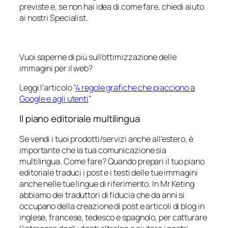
previste e, se non hai idea di come fare, chiedi aiuto
ai nostri Specialist.
Vuoi saperne di più sull’ottimizzazione delle
immagini per il web?
Leggi l’articolo “
4 regole grafiche che piacciono a
Google e agli utenti
”
Il piano editoriale multilingua
Se vendi i tuoi prodotti/servizi anche all’estero, è
importante che la tua comunicazione sia
multilingua. Come fare? Quando prepari il tuo piano
editoriale traduci i post e i testi delle tue immagini
anche nelle tue lingue di riferimento. In Mr Keting
abbiamo dei traduttori di fiducia che da anni si
occupano della creazione di post e articoli di blog in
inglese, francese, tedesco e spagnolo, per catturare