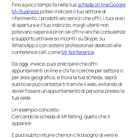
Fino a poco tempo fa nella tua
scheda on line Google
My Business
potevi indicare il tuo settore di
riferimento, i prodotti e/o servizi che offri, i tuoi orari
di apertura e il tuo indirizzo, ma gli utenti non
potevano sapere a priori se offrivi anche consulenze
e supporto attraverso incontri su Skype, su
WhatsApp o con sistemi professionali dedicati alle
conference call, come
Mr Konference
.
Da oggi, invece, puoi precisare che offri
appuntamenti on line e chi fa ricerche per settore o
per area geografica, e trova la tua scheda, saprà
subito se può contattarti tramite il web, evitando di
dover fissare un appuntamento di persona presso la
tua sede.
Un esempio concreto:
Cercando la scheda di Mr Keting, quello che ti
appare è:
E puoi subito intuire che non c’è bisogno di venire