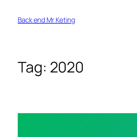
Vai
al
Back end Mr Keting
contenuto
Tag:
2020