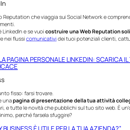
dIn
eb Reputation che viaggia sui Social Network e comprende 
mmenti.
è LinkedIn e se vuoi
costruire una Web Reputation soli
e nei flussi
comunicativi
dei tuoi potenziali clienti, catt
A PAGINA PERSONALE LINKEDIN: SCARICA IL
FICACE
ss
to fisso: farsi trovare.
ire una
pagina di presentazione della tua attività coll
 orari, e tutte le novità che pubblichi sul tuo sito web. È 
nimo, perché farsela sfuggire?
BUSINESS È UTILE PER LA TUA AZIENDA?”