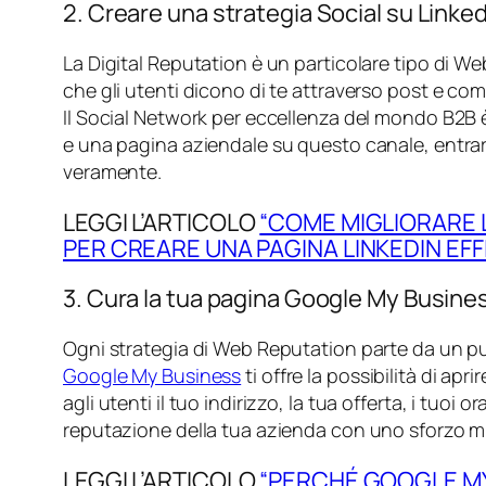
2. Creare una strategia Social su Linke
La Digital Reputation è un particolare tipo di W
che gli utenti dicono di te attraverso post e co
Il Social Network per eccellenza del mondo B2B 
e una pagina aziendale su questo canale, entrar
veramente.
LEGGI L’ARTICOLO
“COME MIGLIORARE L
PER CREARE UNA PAGINA LINKEDIN EF
3. Cura la tua pagina Google My Busine
Ogni strategia di Web Reputation parte da un pun
Google My Business
ti offre la possibilità di apr
agli utenti il tuo indirizzo, la tua offerta, i tuoi
reputazione della tua azienda con uno sforzo mi
LEGGI L’ARTICOLO
“PERCHÉ GOOGLE MY 