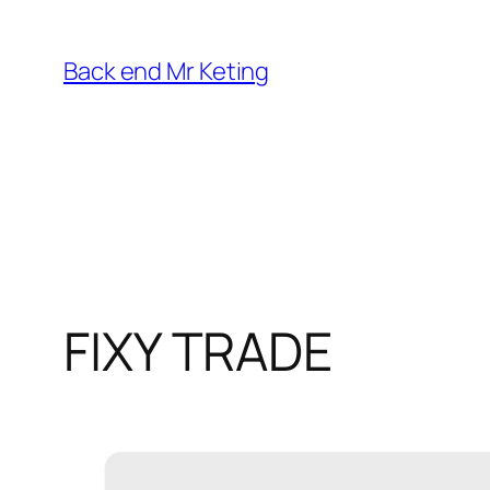
Vai
al
Back end Mr Keting
contenuto
FIXY TRADE