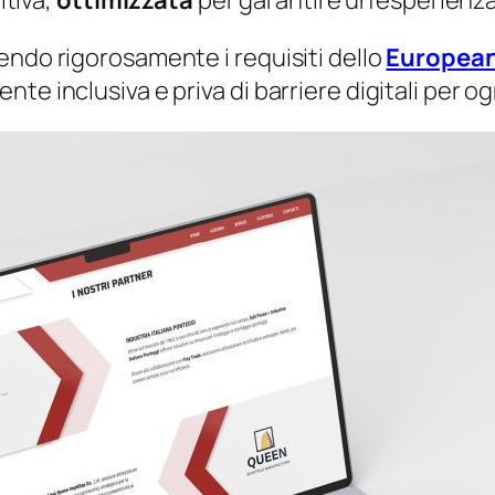
itiva,
ottimizzata
per garantire un’esperienza
endo rigorosamente i requisiti dello
European
e inclusiva e priva di barriere digitali per ogn