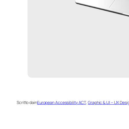
Scritto da
in
European Accessibility ACT
, 
Graphic & UI – UX Desi