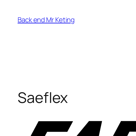
Vai
al
Back end Mr Keting
contenuto
Saeflex