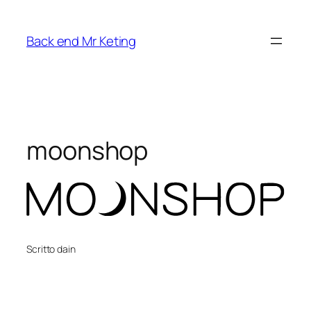
Vai
al
Back end Mr Keting
contenuto
moonshop
Scritto da
in