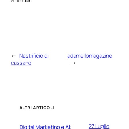
Scritto da
in
←
Nastrificio di
adamellomagazine
cassano
→
ALTRI ARTICOLI
27 Luglio
Digital Marketing e AI: