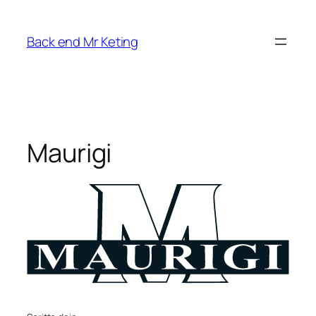
Vai
al
Back end Mr Keting
contenuto
Maurigi