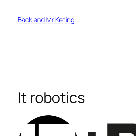
Vai
al
Back end Mr Keting
contenuto
It robotics