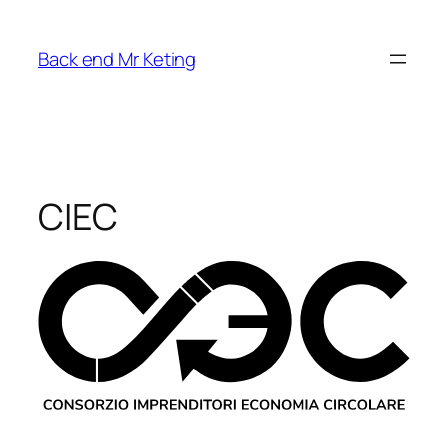
Vai
al
Back end Mr Keting
contenuto
CIEC